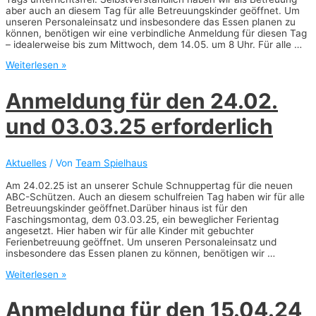
aber auch an diesem Tag für alle Betreuungskinder geöffnet. Um
unseren Personaleinsatz und insbesondere das Essen planen zu
können, benötigen wir eine verbindliche Anmeldung für diesen Tag
– idealerweise bis zum Mittwoch, dem 14.05. um 8 Uhr. Für alle …
Anmeldung
Weiterlesen »
erforderlich:
Pädagogischer
Anmeldung für den 24.02.
Tag
am
und 03.03.25 erforderlich
22.05.2025
Aktuelles
/ Von
Team Spielhaus
Am 24.02.25 ist an unserer Schule Schnuppertag für die neuen
ABC-Schützen. Auch an diesem schulfreien Tag haben wir für alle
Betreuungskinder geöffnet.Darüber hinaus ist für den
Faschingsmontag, dem 03.03.25, ein beweglicher Ferientag
angesetzt. Hier haben wir für alle Kinder mit gebuchter
Ferienbetreuung geöffnet. Um unseren Personaleinsatz und
insbesondere das Essen planen zu können, benötigen wir …
Anmeldung
Weiterlesen »
für
den
Anmeldung für den 15.04.24
24.02.