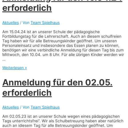
und
erforderlich
03.03.25
erforderlich
Aktuelles
/ Von
Team Spielhaus
Am 15.04.24 ist an unserer Schule der pädagogische
Fortbildungstag für die Lehrerschaft. Auch an diesem schulfreien
Tag haben wir für alle Betreuungskinder geöffnet. Um unseren
Personaleinsatz und insbesondere das Essen planen zu können,
benötigen wir eine verbindliche Anmeldung für diesen Tag bis zum
Mittwoch, den 10.04. um 8 Uhr. Für alle übrigen Kinder werden wir
…
Anmeldung
Weiterlesen »
für
den
Anmeldung für den 02.05.
15.04.24
erforderlich
erforderlich
Aktuelles
/ Von
Team Spielhaus
Am 02.05.23 ist an unserer Schule wegen eines pädagogischen
Tags unterrichtsfrei“. Wir als Schulbetreuung haben aber natürlich
auch an idiesem Tag für alle Betreuungskinder geöffnet. Um