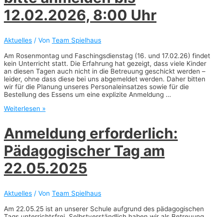
Schnuppertag
am
12.02.2026, 8:00 Uhr
23.05.26
um
10.00
Aktuelles
/ Von
Team Spielhaus
Uhr
Am Rosenmontag und Faschingsdienstag (16. und 17.02.26) findet
kein Unterricht statt. Die Erfahrung hat gezeigt, dass viele Kinder
an diesen Tagen auch nicht in die Betreuung geschickt werden –
leider, ohne dass diese bei uns abgemeldet werden. Daher bitten
wir für die Planung unseres Personaleinsatzes sowie für die
Bestellung des Essens um eine explizite Anmeldung …
Betreuung
Weiterlesen »
an
Fasching
Anmeldung erforderlich:
–
bitte
Pädagogischer Tag am
anmelden
bis
12.02.2026,
22.05.2025
8:00
Uhr
Aktuelles
/ Von
Team Spielhaus
Am 22.05.25 ist an unserer Schule aufgrund des pädagogischen
Tags unterrichtsfrei. Selbstverständlich haben wir als Betreuung