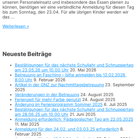
unseren Personaleinsatz und insbesondere das Essen planen zu
können, benötigen wir eine verbindliche Anmeldung für diesen Tag
bis zum Sonntag, den 23.04. Für alle übrigen Kinder werden wir
das …
Anmeldung
Weiterlesen »
für
den
02.05.
erforderlich
Neueste Beiträge
Bestätigungen für das nächste Schuljahr und Schnuppertag
am 23.05.26 um 10.00 Uhr
20. Mai 2026
Betreuung an Fasching – bitte anmelden bis 12.02.2026,
8:00 Uhr
9. Februar 2026
Artikel in der GNZ zur Nachmittagsbetreuung
23. September
2025
Veränderungen in der Betreuung
24. August 2025
Ferienzeit für mehr Farbe genutzt
24. August 2025
Änderung im Ferienprogramm Sommer 2025
6. Juli 2025
Bestätigungen für das nächste Schuljahr und Schnuppertag
am 28.06.25 um 10.00 Uhr
21. Juni 2025
Anmeldung erforderlich: Pädagogischer Tag am 22.05.2025
11. Mai 2025
Anmeldung für den 24.02. und 03.03.25 erforderlich
8.
Februar 2025