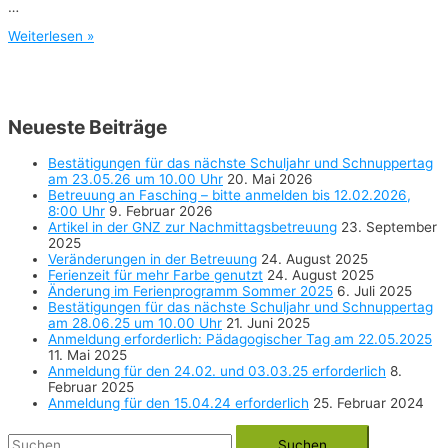
…
Anmeldung
Weiterlesen »
für
den
15.04.24
erforderlich
Neueste Beiträge
Bestätigungen für das nächste Schuljahr und Schnuppertag
am 23.05.26 um 10.00 Uhr
20. Mai 2026
Betreuung an Fasching – bitte anmelden bis 12.02.2026,
8:00 Uhr
9. Februar 2026
Artikel in der GNZ zur Nachmittagsbetreuung
23. September
2025
Veränderungen in der Betreuung
24. August 2025
Ferienzeit für mehr Farbe genutzt
24. August 2025
Änderung im Ferienprogramm Sommer 2025
6. Juli 2025
Bestätigungen für das nächste Schuljahr und Schnuppertag
am 28.06.25 um 10.00 Uhr
21. Juni 2025
Anmeldung erforderlich: Pädagogischer Tag am 22.05.2025
11. Mai 2025
Anmeldung für den 24.02. und 03.03.25 erforderlich
8.
Februar 2025
Anmeldung für den 15.04.24 erforderlich
25. Februar 2024
Suchen
nach: