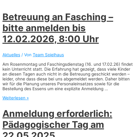
Betreuung an Fasching –
bitte anmelden bis
12.02.2026, 8:00 Uhr
Aktuelles
/ Von
Team Spielhaus
Am Rosenmontag und Faschingsdienstag (16. und 17.02.26) findet
kein Unterricht statt. Die Erfahrung hat gezeigt, dass viele Kinder
an diesen Tagen auch nicht in die Betreuung geschickt werden –
leider, ohne dass diese bei uns abgemeldet werden. Daher bitten
wir für die Planung unseres Personaleinsatzes sowie für die
Bestellung des Essens um eine explizite Anmeldung …
Betreuung
Weiterlesen »
an
Fasching
Anmeldung erforderlich:
–
bitte
Pädagogischer Tag am
anmelden
bis
12.02.2026,
22.05.2025
8:00